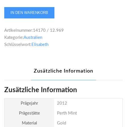
Australien
IN DEN WARENKORB
Elisabeth
II.
Artikelnummer:
14170 / 12.969
100
Kategorie:
Australien
Dollars
Schlüsselwort:
Elisabeth
2012
Lunar
II
Drache
Zusätzliche Information
Menge
Zusätzliche Information
Prägejahr
2012
Prägestätte
Perth Mint
Material
Gold