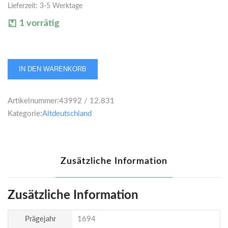
Lieferzeit:
3-5 Werktage
1 vorrätig
Bayern
IN DEN WARENKORB
Maximilian
II.
Artikelnummer:
43992 / 12.831
Emanuel
Kategorie:
Altdeutschland
Reichstaler
1694
Menge
Zusätzliche Information
Zusätzliche Information
Prägejahr
1694