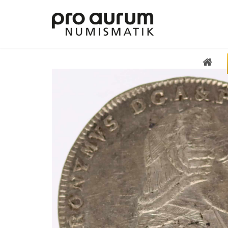
Übersicht Goldprodukte
Deutsche Goldmünzen
Goldmünzen übriges Europa
Goldmünzen übrige Welt
Goldbarren