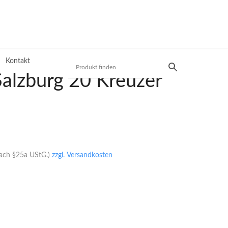
Kontakt
Salzburg 20 Kreuzer
Produktsuche
Preisliste
nach §25a UStG.)
zzgl. Versandkosten
Mit unserer Preisliste schnell das gewünschte
Produkt finden. Nutzen Sie die einfache und
schnelle Filtermöglichkeit.