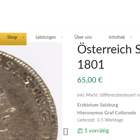
Shop
Leistungen
Über uns
Infothek
Österreich 
1801
Übersicht Silberprodukte
65,00
€
Deutsche Silbermünzen
inkl. MwSt. (differenzbesteuert 
Erzbistum Salzburg
Silbermünzen übriges Europa
Hieronymus Graf Colloredo
Lieferzeit:
3-5 Werktage
Silbermünzen übrige Welt
1 vorrätig
Silberbarren