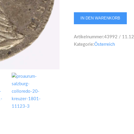
Österreich
IN DEN WARENKORB
Salzburg
20
Artikelnummer:
43992 / 11.1
Kreuzer
Kategorie:
Österreich
1801
Menge