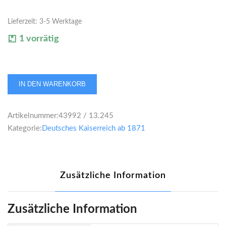
Lieferzeit:
3-5 Werktage
1 vorrätig
Remus
IN DEN WARENKORB
von
Woyrsch
Artikelnummer:
43992 / 13.245
Silbermedaille
Kategorie:
Deutsches Kaiserreich ab 1871
1915
Menge
Zusätzliche Information
Zusätzliche Information