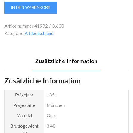
Bayern
IN DEN WARENKORB
Maximilian
II.
Artikelnummer:
41992 / 8.630
Dukat
Kategorie:
Altdeutschland
1851
Menge
Zusätzliche Information
Zusätzliche Information
Prägejahr
1851
Prägestätte
München
Material
Gold
Bruttogewicht
3,48