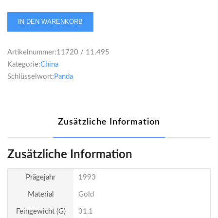
China
IN DEN WARENKORB
Panda
100
Artikelnummer:
11720 / 11.495
Yuan
Kategorie:
China
1993
Schlüsselwort:
Panda
1
Unze
Menge
Zusätzliche Information
Zusätzliche Information
Prägejahr
1993
Material
Gold
Feingewicht (g)
31,1