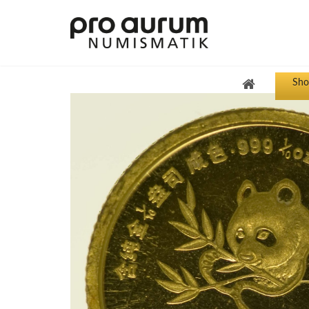
Sho
Übersicht Goldprodukte
Deutsche Goldmünzen
Goldmünzen übriges Europa
Goldmünzen übrige Welt
Goldbarren