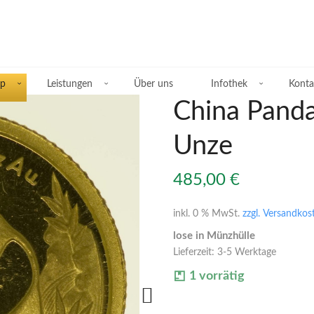
p
Leistungen
Über uns
Infothek
Konta
China Pand
Unze
Übersicht Silberprodukte
485,00
€
Deutsche Silbermünzen
inkl. 0 % MwSt.
zzgl. Versandkos
lose in Münzhülle
Silbermünzen übriges Europa
Lieferzeit:
3-5 Werktage
Silbermünzen übrige Welt
1 vorrätig
Silberbarren