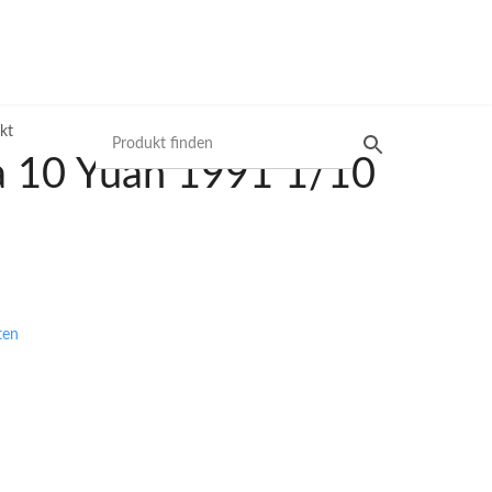
kt
a 10 Yuan 1991 1/10
Produktsuche
Preisliste
ten
Mit unserer Preisliste schnell das gewünschte
Produkt finden. Nutzen Sie die einfache und
schnelle Filtermöglichkeit.