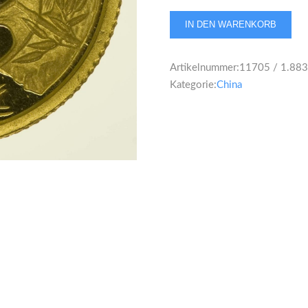
China
IN DEN WARENKORB
Panda
10
Artikelnummer:
11705 / 1.883
Yuan
Kategorie:
China
1991
1/10
Unze
Menge