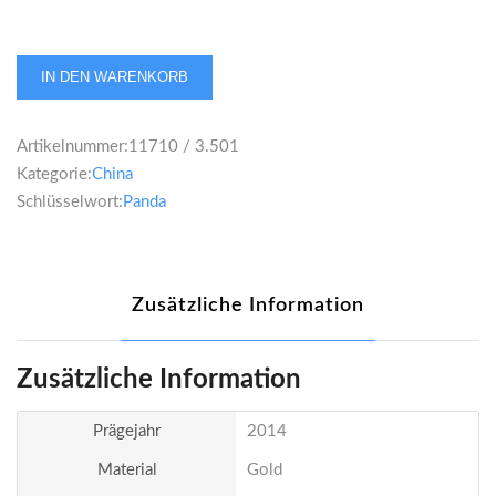
China
IN DEN WARENKORB
Panda
100
Artikelnummer:
11710 / 3.501
Yuan
Kategorie:
China
2014
Schlüsselwort:
Panda
1/4
Unze
Menge
Zusätzliche Information
Zusätzliche Information
Prägejahr
2014
Material
Gold