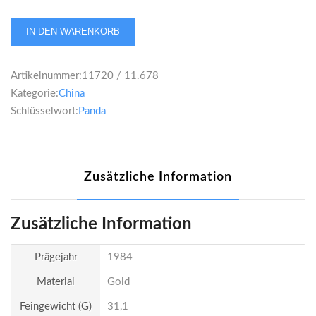
China
IN DEN WARENKORB
Panda
100
Artikelnummer:
11720 / 11.678
Yuan
Kategorie:
China
1984
Schlüsselwort:
Panda
1
Unze
Menge
Zusätzliche Information
Zusätzliche Information
Prägejahr
1984
Material
Gold
Feingewicht (g)
31,1