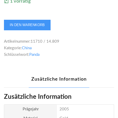
1 vorrätig
China
IN DEN WARENKORB
Panda
100
Artikelnummer:
11710 / 14.809
Yuan
Kategorie:
China
2005
Schlüsselwort:
Panda
1/4
Unze
Menge
Zusätzliche Information
Zusätzliche Information
Prägejahr
2005