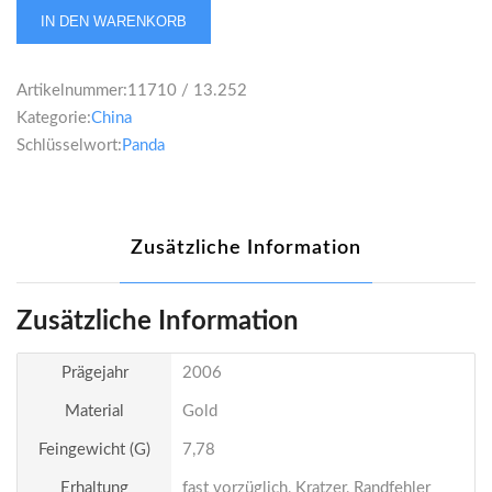
China
IN DEN WARENKORB
Panda
100
Artikelnummer:
11710 / 13.252
Yuan
Kategorie:
China
2006
Schlüsselwort:
Panda
1/4
Unze
Menge
Zusätzliche Information
Zusätzliche Information
Prägejahr
2006
Material
Gold
Feingewicht (g)
7,78
Erhaltung
fast vorzüglich, Kratzer, Randfehler