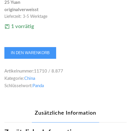
25 Yuan
originalverweisst
Lieferzeit:
3-5 Werktage
1 vorrätig
China
IN DEN WARENKORB
Panda
25
Artikelnummer:
11710 / 8.877
Yuan
Kategorie:
China
1986
Schlüsselwort:
Panda
1/4
Unze
Menge
Zusätzliche Information