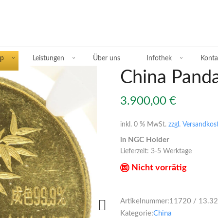
p
Leistungen
Über uns
Infothek
Konta
China Pand
3.900,00
€
Übersicht Silberprodukte
inkl. 0 % MwSt.
zzgl. Versandkos
in NGC Holder
Deutsche Silbermünzen
Lieferzeit:
3-5 Werktage
Silbermünzen übriges Europa
Nicht vorrätig
Silbermünzen übrige Welt
Artikelnummer:
11720 / 13.3
Silberbarren
Kategorie:
China