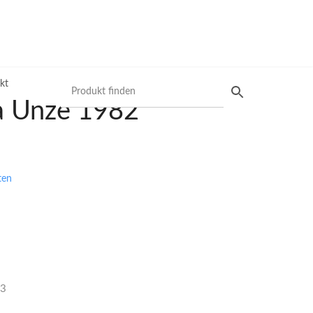
kt
a Unze 1982
Produktsuche
ten
Preisliste
Mit unserer Preisliste schnell das gewünschte
Produkt finden. Nutzen Sie die einfache und
schnelle Filtermöglichkeit.
23