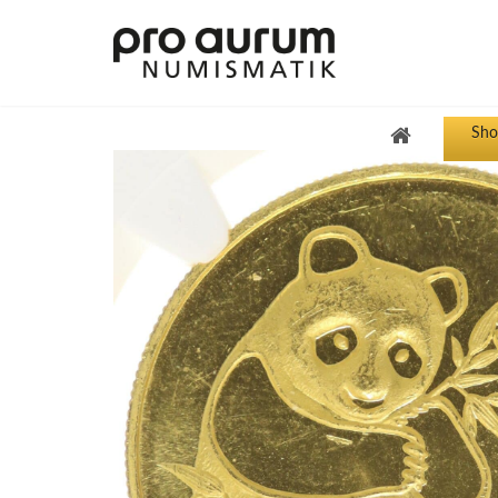
Sho
Übersicht Goldprodukte
Deutsche Goldmünzen
Goldmünzen übriges Europa
Goldmünzen übrige Welt
Goldbarren