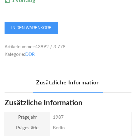
1 vorrätig
DDR
IN DEN WARENKORB
20
Mark
Artikelnummer:
43992 / 3.778
1987
Kategorie:
DDR
Stadtsiegel
Berlin
Menge
Zusätzliche Information
Zusätzliche Information
Prägejahr
1987
Prägestätte
Berlin