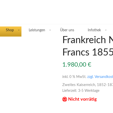
Shop
Leistungen
Über uns
Infothek
Frankreich N
Francs 185
Übersicht Silberprodukte
1.980,00
€
Deutsche Silbermünzen
inkl. 0 % MwSt.
zzgl. Versandkos
Zweites Kaiserreich, 1852-18
Silbermünzen übriges Europa
Lieferzeit:
3-5 Werktage
Silbermünzen übrige Welt
Nicht vorrätig
Silberbarren