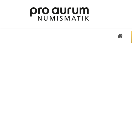
Übersicht Goldprodukte
Deutsche Goldmünzen
Goldmünzen übriges Europa
Goldmünzen übrige Welt
Goldbarren