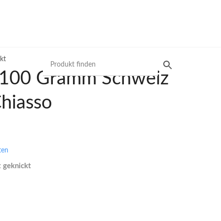
kt
 100 Gramm Schweiz
Chiasso
Produktsuche
Preisliste
ten
Mit unserer Preisliste schnell das gewünschte
t geknickt
Produkt finden. Nutzen Sie die einfache und
schnelle Filtermöglichkeit.