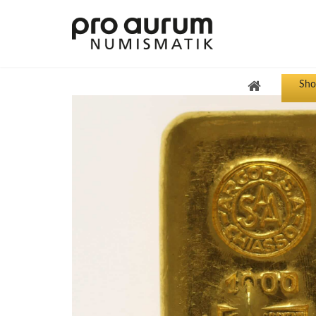
Sho
Übersicht Goldprodukte
Deutsche Goldmünzen
Goldmünzen übriges Europa
Goldmünzen übrige Welt
Goldbarren