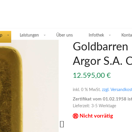
p
Leistungen
Über uns
Infothek
Konta
Goldbarren
Argor S.A. 
Übersicht Silberprodukte
12.595,00
€
Deutsche Silbermünzen
inkl. 0 % MwSt.
zzgl. Versandkos
Zertifikat vom 01.02.1958 is
Silbermünzen übriges Europa
Lieferzeit:
3-5 Werktage
Silbermünzen übrige Welt
Nicht vorrätig
Silberbarren