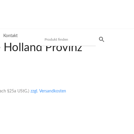
Kontakt
 Holland Provinz
Produktsuche
Preisliste
nach §25a UStG.)
zzgl. Versandkosten
Mit unserer Preisliste schnell das gewünschte
Produkt finden. Nutzen Sie die einfache und
schnelle Filtermöglichkeit.