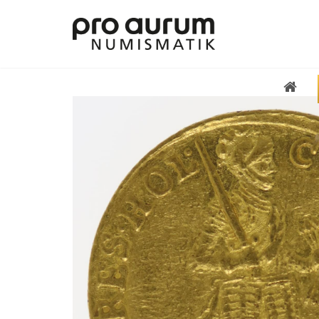
Übersicht Goldprodukte
Deutsche Goldmünzen
Goldmünzen übriges Europa
Goldmünzen übrige Welt
Goldbarren