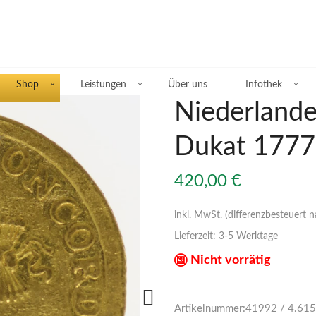
Shop
Leistungen
Über uns
Infothek
Niederlande
Dukat 1777
Übersicht Silberprodukte
420,00
€
Deutsche Silbermünzen
inkl. MwSt. (differenzbesteuert 
Lieferzeit:
3-5 Werktage
Silbermünzen übriges Europa
Nicht vorrätig
Silbermünzen übrige Welt
Silberbarren
Artikelnummer:
41992 / 4.615