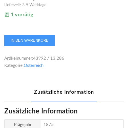
Lieferzeit:
3-5 Werktage
1 vorrätig
Österreich
IN DEN WARENKORB
Kaiserreich
Franz
Artikelnummer:
43992 / 13.286
Josef
Kategorie:
Österreich
I.
Gulden
1875
Menge
Zusätzliche Information
Zusätzliche Information
Prägejahr
1875