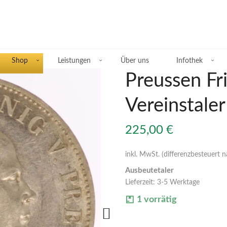
Shop
Leistungen
Über uns
Infothek
Preussen Fr
Vereinstale
Übersicht Silberprodukte
225,00
€
Deutsche Silbermünzen
inkl. MwSt. (differenzbesteuert 
Ausbeutetaler
Silbermünzen übriges Europa
Lieferzeit:
3-5 Werktage
Silbermünzen übrige Welt
1 vorrätig
Silberbarren