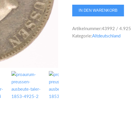
Preussen
IN DEN WARENKORB
Friedrich
Wilhelm
Artikelnummer:
43992 / 4.925
IV.
Kategorie:
Altdeutschland
Vereinstaler
1853
Menge