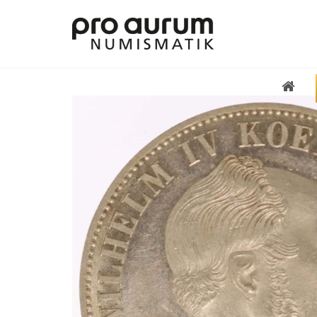
Übersicht Goldprodukte
Deutsche Goldmünzen
Goldmünzen übriges Europa
Goldmünzen übrige Welt
Goldbarren