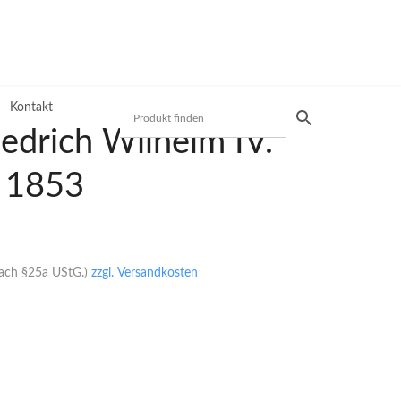
Kontakt
iedrich Wilhelm IV.
r 1853
Produktsuche
Preisliste
nach §25a UStG.)
zzgl. Versandkosten
Mit unserer Preisliste schnell das gewünschte
Produkt finden. Nutzen Sie die einfache und
schnelle Filtermöglichkeit.