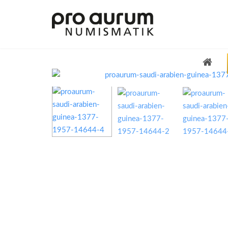
Übersicht Goldprodukte
Deutsche Goldmünzen
Goldmünzen übriges Europa
Goldmünzen übrige Welt
Goldbarren