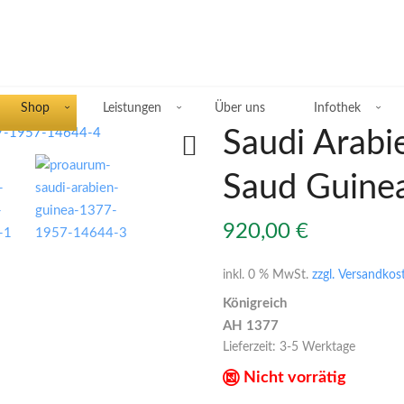
Shop
Leistungen
Über uns
Infothek
Saudi Arabi
Saud Guine
Übersicht Silberprodukte
920,00
€
Deutsche Silbermünzen
inkl. 0 % MwSt.
zzgl. Versandkos
Königreich
Silbermünzen übriges Europa
AH 1377
Lieferzeit:
3-5 Werktage
Silbermünzen übrige Welt
Nicht vorrätig
Silberbarren