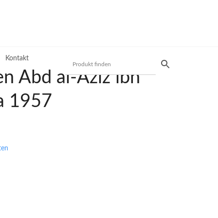
Kontakt
en Abd al-Aziz ibn
a 1957
Produktsuche
Preisliste
ten
Mit unserer Preisliste schnell das gewünschte
Produkt finden. Nutzen Sie die einfache und
schnelle Filtermöglichkeit.