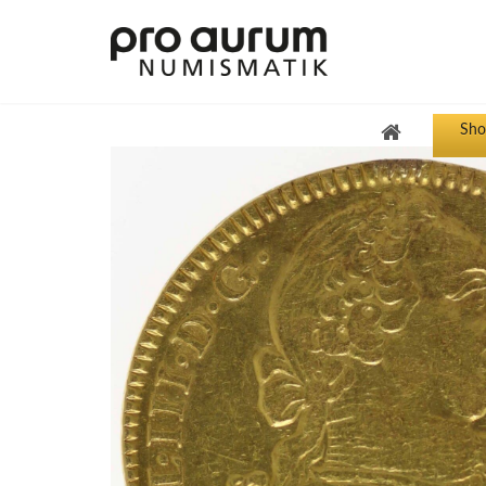
Sho
Übersicht Goldprodukte
Deutsche Goldmünzen
Goldmünzen übriges Europa
Goldmünzen übrige Welt
Goldbarren