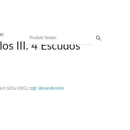
kt
os III. 4 Escudos
Produktsuche
Preisliste
nach §25a UStG.)
zzgl. Versandkosten
Mit unserer Preisliste schnell das gewünschte
Produkt finden. Nutzen Sie die einfache und
schnelle Filtermöglichkeit.