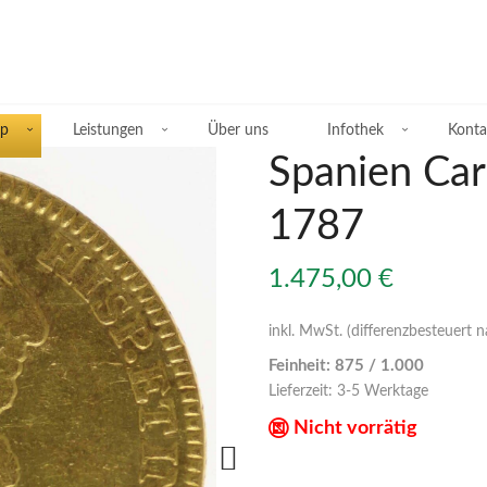
p
Leistungen
Über uns
Infothek
Konta
Spanien Carl
1787
Übersicht Silberprodukte
1.475,00
€
Deutsche Silbermünzen
inkl. MwSt. (differenzbesteuert 
Feinheit: 875 / 1.000
Silbermünzen übriges Europa
Lieferzeit:
3-5 Werktage
Silbermünzen übrige Welt
Nicht vorrätig
Silberbarren