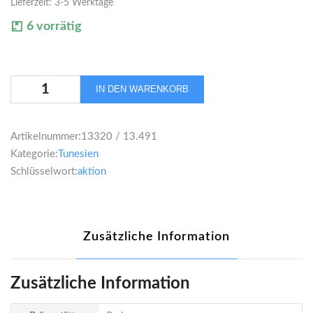
Lieferzeit:
3-5 Werktage
6 vorrätig
Tunesien
IN DEN WARENKORB
Ali
Bey
20
Artikelnummer:
13320 / 13.491
Francs
Kategorie:
Tunesien
1892
Schlüsselwort:
aktion
Menge
Zusätzliche Information
Zusätzliche Information