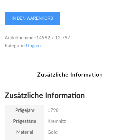
RDR
IN DEN WARENKORB
Franz
II.
Artikelnummer:
14992 / 12.797
Dukat
Kategorie:
Ungarn
1798
Menge
Zusätzliche Information
Zusätzliche Information
Prägejahr
1798
Prägestätte
Kremnitz
Material
Gold