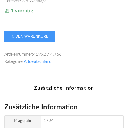
Lieferzeit:
3-5 Werktage
1 vorrätig
Würzburg
IN DEN WARENKORB
Christoph
Franz
Artikelnummer:
41992 / 4.766
Freiherr
Kategorie:
Altdeutschland
von
Hutten
1/2
Dukat
Zusätzliche Information
o.J.
(1724)
Menge
Zusätzliche Information
Prägejahr
1724