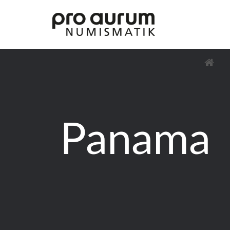
Panama
Übersicht Goldprodukte
Deutsche Goldmünzen
Goldmünzen übriges Europa
Goldmünzen übrige Welt
Goldbarren