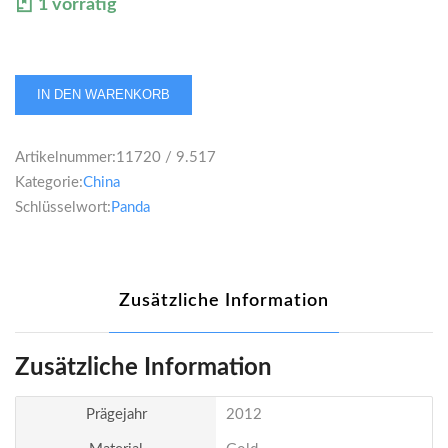
1 vorrätig
China
IN DEN WARENKORB
Panda
500
Artikelnummer:
11720 / 9.517
Yuan
Kategorie:
China
2012
Schlüsselwort:
Panda
1
Unze
Menge
Zusätzliche Information
Zusätzliche Information
Prägejahr
2012