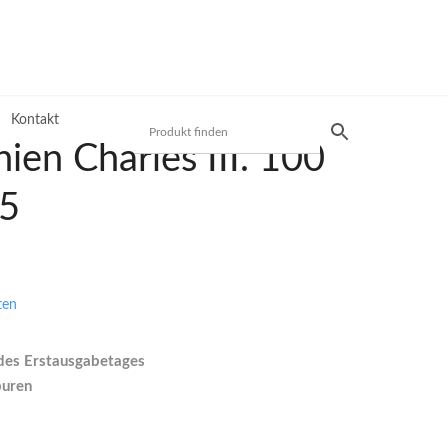
Kontakt
ien Charles III. 100
5
Produktsuche
Preisliste
ten
Mit unserer Preisliste schnell das gewünschte
Produkt finden. Nutzen Sie die einfache und
 des Erstausgabetages
schnelle Filtermöglichkeit.
puren