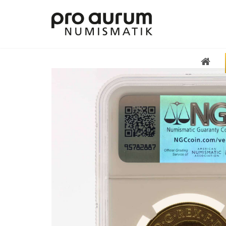
Übersicht Goldprodukte
Deutsche Goldmünzen
Goldmünzen übriges Europa
Goldmünzen übrige Welt
Goldbarren