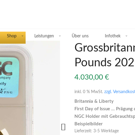
Shop
Leistungen
Über uns
Infothek
Grossbritann
Pounds 202
Übersicht Silberprodukte
4.030,00
€
Deutsche Silbermünzen
inkl. 0 % MwSt.
zzgl. Versandkos
Britannia & Liberty
Silbermünzen übriges Europa
First Day of Issue … Prägung
NGC Holder mit Gebrauchts
Silbermünzen übrige Welt
Beispielbilder
Lieferzeit:
3-5 Werktage
Silberbarren