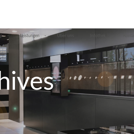
p
Leistungen
Über uns
Infothek
Konta
hives
Übersicht Silberprodukte
Deutsche Silbermünzen
Silbermünzen übriges Europa
Silbermünzen übrige Welt
Silberbarren