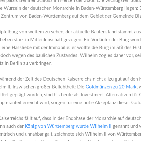
zenpalais Berliner Schloss im Herzen der Stadt. Die wichtigsten Stat
die Wurzeln der deutschen Monarchie in Baden-Württemberg liegen: 
im Zentrum von Baden-Württemberg auf dem Gebiet der Gemeinde Bis
ipfelburg von weitem zu sehen, der aktuelle Bautenstand stammt aus 
dbeben stark in Mitleidenschaft gezogen. Ein Vorläufer der Burg wur
 eine Hassliebe mit der Immobilie: er wollte die Burg im Stil des H
jedoch wegen des baulichen Zustandes. Wilhelm zog es daher vor, sei
 in Berlin zu verbringen.
rend der Zeit des Deutschen Kaiserreichs nicht allzu gut auf den K
elm II. Inzwischen großer Beliebtheit: Die
Goldmünzen zu 20 Mark
, 
ttel geprägt wurden, sind bis heute als Investment-Alternativen für
Kupferanteil erreicht wird, sorgen für eine hohe Akzeptanz dieser Gol
aiserreichs fällt auf, dass in der Endphase der Monarchie auf deut
enn auch der
König von Württemberg wurde Wilhelm II
genannt und w
zentrisch und unnahbar galt, zeichnete sich Wilhelm II von Württembe