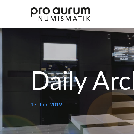
Sho
Daily Arc
Übersicht Goldprodukte
Deutsche Goldmünzen
Goldmünzen übriges Europa
13. Juni 2019
Goldmünzen übrige Welt
Goldbarren