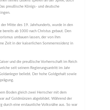
ionen seines Lebens spielen an der Spree, doch
Das preußische Königs- und deutsche
ingen.
der Mitte des 19. Jahrhunderts, wurde in den
de bereits ab 1000 nach Christus gebaut. Den
istorismus umbauen lassen, der von ihm
ne Zeit in der kaiserlichen Sommerresidenz in
aiser und die preußische Vorherrschaft im Reich
welche seit seinem Regierungsantritt im Jahr
 Goldanleger beliebt. Der hohe Goldgehalt sowie
dprägung.
schem Boden gleich zwei Herrscher mit dem
ar auf Goldmünzen abgebildet. Während der
rg durch eine erstaunliche Volksnähe aus. So war