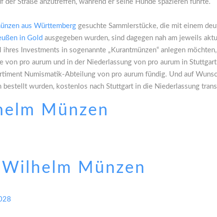
uf der Straße anzutreffen, während er seine Hunde spazieren führte.
münzen aus Württemberg
gesuchte Sammlerstücke, die mit einem deut
eußen in Gold
ausgegeben wurden, sind dagegen nah am jeweils aktu
il ihres Investments in sogenannte „Kurantmünzen“ anlegen möchten,
te von pro aurum und in der Niederlassung von pro aurum in Stuttg
Sortiment Numismatik-Abteilung von pro aurum fündig. Und auf Wuns
estellt wurden, kostenlos nach Stuttgart in die Niederlassung tran
lhelm Münzen
 Wilhelm Münzen
1028