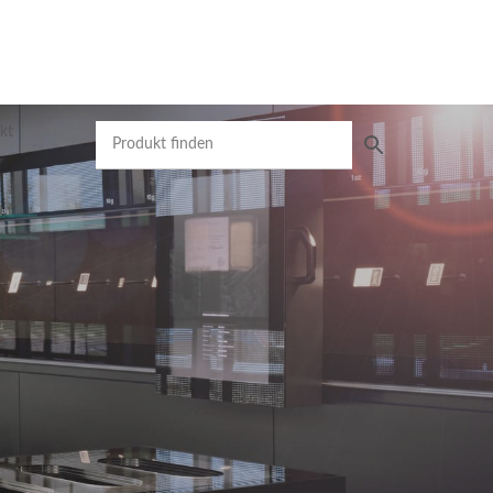
kt
Produktsuche
Preisliste
Mit unserer Preisliste schnell das gewünschte
Produkt finden. Nutzen Sie die einfache und
schnelle Filtermöglichkeit.