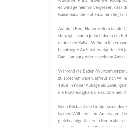
wurde der Prinz im Berliner Kronprin
es wird gemeinhin vergessen, dass 
Kaiserhaus der Hohenzollern liegt 
Auf dem Berg Hohenzollern ist die G
siebziger Jahren jedoch durch ein Er
deutschen Kaiser Wilhelm II. verband
beauftragte Architekt weigerte sich 
Bad Homburg oder an seinem Amtssitz
Während die Baden-Württemberger wäh
zu sprechen waren, erfreut sich Wilh
1888 in hoher Auflage als Zahlungsmi
die Kratzfestigkeit, die durch einen 
Beim Blick auf die Goldmünzen des K
Namen Wilhelm II. im Amt waren. D
gleichnamige Kaiser in Berlin als ex