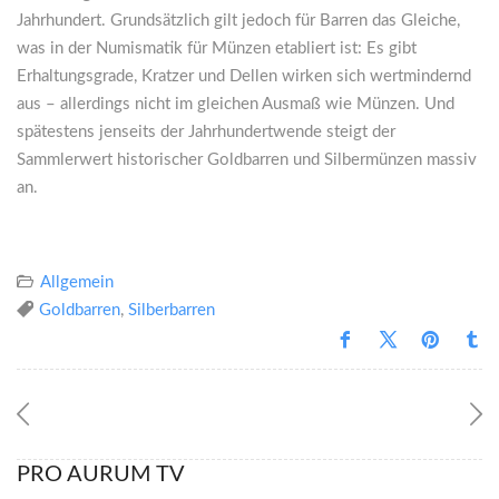
Jahrhundert. Grundsätzlich gilt jedoch für Barren das Gleiche,
was in der Numismatik für Münzen etabliert ist: Es gibt
Erhaltungsgrade, Kratzer und Dellen wirken sich wertmindernd
aus – allerdings nicht im gleichen Ausmaß wie Münzen. Und
spätestens jenseits der Jahrhundertwende steigt der
Sammlerwert historischer Goldbarren und Silbermünzen massiv
an.
Allgemein
Goldbarren
,
Silberbarren
Mit
dem
Laden
des
Videos
akzeptieren
Sie
die
Datenschutzerklärung
PRO AURUM TV
von