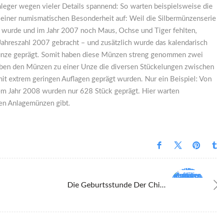
nleger wegen vieler Details spannend: So warten beispielsweise die
it einer numismatischen Besonderheit auf: Weil die Silbermünzenserie
en wurde und im Jahr 2007 noch Maus, Ochse und Tiger fehlten,
 Jahreszahl 2007 gebracht – und zusätzlich wurde das kalendarisch
 Münze geprägt. Somit haben diese Münzen streng genommen zwei
eben den Münzen zu einer Unze die diversen Stückelungen zwischen
t extrem geringen Auflagen geprägt wurden. Nur ein Beispiel: Von
em Jahr 2008 wurden nur 628 Stück geprägt. Hier warten
en Anlagemünzen gibt.
Die Geburtsstunde Der China Pandas: So Entstand In Den Achtziger Jahren Eine Investment-Legende