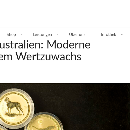
Shop
Leistungen
Über uns
Infothek
ustralien: Moderne
ivem Wertzuwachs
Übersicht Silberprodukte
Deutsche Silbermünzen
Silbermünzen übriges Europa
Silbermünzen übrige Welt
Silberbarren