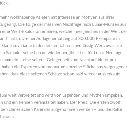
tück.
mehr wohlhabende Asiaten mit Interesse an Motiven aus ihrer
zu gering. Die Folge der massiven Nachfrage nach Lunar-Münzen aus
n eine Wert-Explosion erfahren, welche ihresgleichen in der Welt der
ar II“ hat trotz einer Auflagenerhöhung auf 300.000 Exemplare in
-Standardvariante in den letzten Jahren zuverlässig Wertzuwächse
 ein Sammler seine Lunare wieder hergibt, ist es für Lunar-Neulinge
zu sammeln – eine seltene Gelegenheit zum Nachkauf bietet pro
haben die Experten von pro aurum einzelne Stücke aus vergangene
ehen, dass diese seltenen Schätze schon bald wieder ausverkauft
Raum weit verbreitet und wird von Legenden und Mythen umgeben.
n und ein Rennen veranstaltet haben. Der Preis: Die ersten zwölf
l in den chinesischen Kalender aufgenommen werden – und die Ratte
für sich.