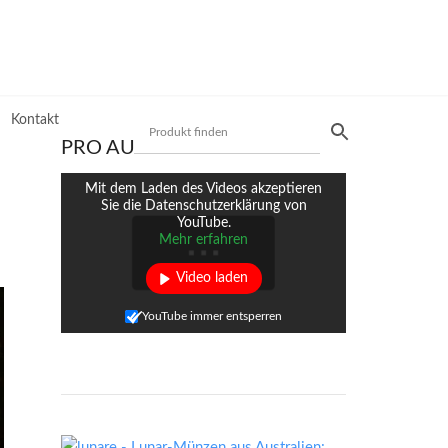
Kontakt
PRO AURUM TV
Mit dem Laden des Videos akzeptieren
Sie die Datenschutzerklärung von
YouTube.
Mehr erfahren
Produktsuche
Video laden
Preisliste
YouTube immer entsperren
Mit unserer Preisliste schnell das gewünschte
Produkt finden. Nutzen Sie die einfache und
schnelle Filtermöglichkeit.