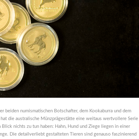
ihrer beiden numismatischen Botschafter, dem Kookaburra und dem
s hat die australische Münzprägestätte eine weitaus wertvollere Serie
n Blick nichts zu tun haben: Hahn, Hund und Ziege liegen in einer
. Die detailverliebt gestalteten Tieren sind genauso faszinierend