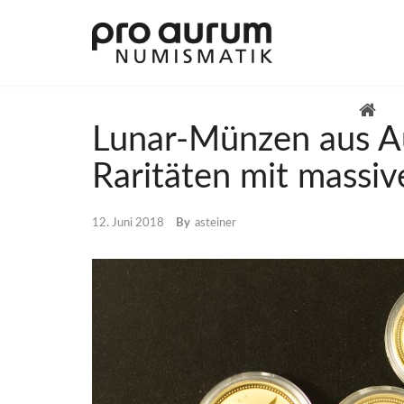
Lunar-Münzen aus A
Raritäten mit mass
Übersicht Goldprodukte
12. Juni 2018
By
asteiner
Deutsche Goldmünzen
Goldmünzen übriges Europa
Goldmünzen übrige Welt
Goldbarren