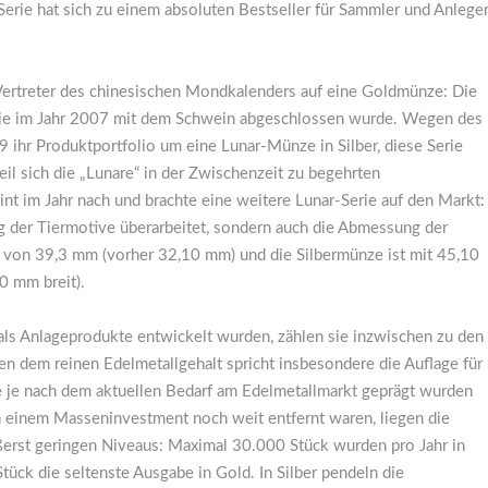
Serie hat sich zu einem absoluten Bestseller für Sammler und Anlege
 Vertreter des chinesischen Mondkalenders auf eine Goldmünze: Die
die im Jahr 2007 mit dem Schwein abgeschlossen wurde. Wegen des
 ihr Produktportfolio um eine Lunar-Münze in Silber, diese Serie
l sich die „Lunare“ in der Zwischenzeit zu begehrten
nt im Jahr nach und brachte eine weitere Lunar-Serie auf den Markt:
ung der Tiermotive überarbeitet, sondern auch die Abmessung der
von 39,3 mm (vorher 32,10 mm) und die Silbermünze ist mit 45,10
0 mm breit).
als Anlageprodukte entwickelt wurden, zählen sie inzwischen zu den
n dem reinen Edelmetallgehalt spricht insbesondere die Auflage für
e je nach dem aktuellen Bedarf am Edelmetallmarkt geprägt wurden
 einem Masseninvestment noch weit entfernt waren, liegen die
ußerst geringen Niveaus: Maximal 30.000 Stück wurden pro Jahr in
tück die seltenste Ausgabe in Gold. In Silber pendeln die