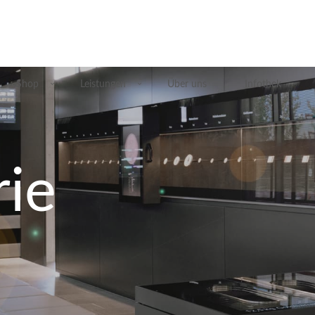
Shop
Leistungen
Über uns
Infothek
rie
Übersicht Silberprodukte
Deutsche Silbermünzen
Silbermünzen übriges Europa
Silbermünzen übrige Welt
Silberbarren