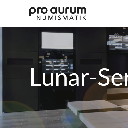
Lunar-Se
Übersicht Goldprodukte
Deutsche Goldmünzen
Goldmünzen übriges Europa
Goldmünzen übrige Welt
Goldbarren