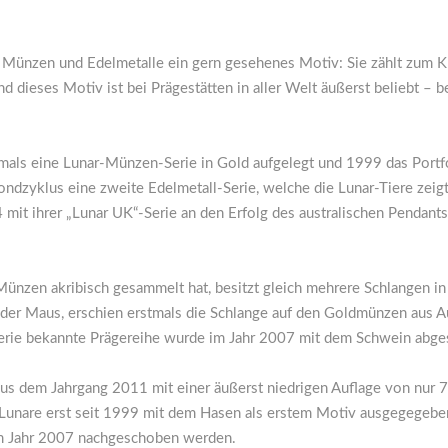
r Münzen und Edelmetalle ein gern gesehenes Motiv: Sie zählt zum Kre
 dieses Motiv ist bei Prägestätten in aller Welt äußerst beliebt – b
tmals eine Lunar-Münzen-Serie in Gold aufgelegt und 1999 das Portfo
ndzyklus eine zweite Edelmetall-Serie, welche die Lunar-Tiere zeig
 mit ihrer „Lunar UK“-Serie an den Erfolg des australischen Pendants 
Münzen akribisch gesammelt hat, besitzt gleich mehrere Schlangen in 
der Maus, erschien erstmals die Schlange auf den Goldmünzen aus Au
-Serie bekannte Prägereihe wurde im Jahr 2007 mit dem Schwein abge
aus dem Jahrgang 2011 mit einer äußerst niedrigen Auflage von nur 71
r-Lunare erst seit 1999 mit dem Hasen als erstem Motiv ausgegegebe
im Jahr 2007 nachgeschoben werden.