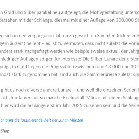
in Gold und Silber parallel neu aufgelegt, die Motivgestaltung unter
ersehen mit der Schlange, diesmal mit einer Auflage von 300.000 Stü
n sich in den vergangenen Jahren zu gesuchten Sammlerstücken ent
rn äußerst beliebt – es ist zu vermuten, dass nicht zuletzt die Vorli
onders stark nachgefragt werden wie beispielsweise aktuell der Jah
iedrigen Auflagen sorgen für Interesse: Die Silber-Lunare der erst
ägt, in Gold liegen die Prägezahlen zwischen rund 13.000 und 30.
rnost stark zugenommen hat, sind auch die Sammlerpreise zuletzt sp
 gibt es noch diverse andere Lunare – und weil die einzelnen Serien 
 nächsten Jahren auf so manche Edelmetall-Münze mit einem Schlan
 hier wird die Schlange erst im Jahr 2025 zu sehen sein und die Seri
m Shop