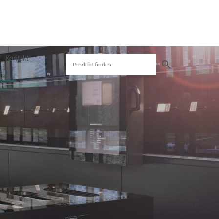
Kontakt
Produktsuche
Preisliste
Mit unserer Preisliste schnell das gewünschte
Produkt finden. Nutzen Sie die einfache und
schnelle Filtermöglichkeit.